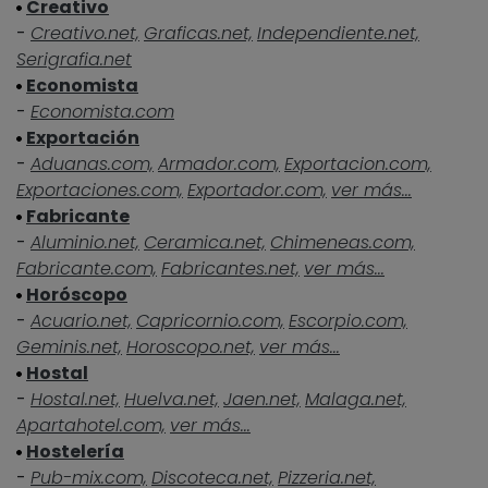
Creativo
-
Creativo.net,
Graficas.net,
Independiente.net,
Serigrafia.net
Economista
-
Economista.com
Exportación
-
Aduanas.com,
Armador.com,
Exportacion.com,
Exportaciones.com,
Exportador.com,
ver más...
Fabricante
-
Aluminio.net,
Ceramica.net,
Chimeneas.com,
Fabricante.com,
Fabricantes.net,
ver más...
Horóscopo
-
Acuario.net,
Capricornio.com,
Escorpio.com,
Geminis.net,
Horoscopo.net,
ver más...
Hostal
-
Hostal.net,
Huelva.net,
Jaen.net,
Malaga.net,
Apartahotel.com,
ver más...
Hostelería
-
Pub-mix.com,
Discoteca.net,
Pizzeria.net,