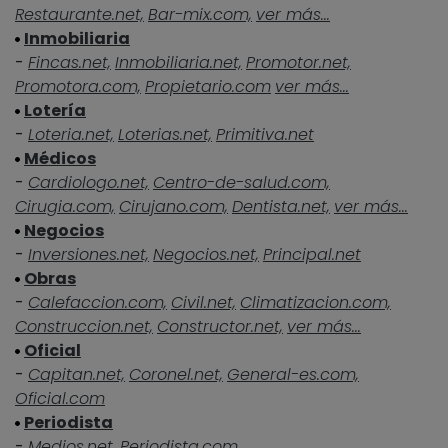
Restaurante.net,
Bar-mix.com,
ver más...
Inmobiliaria
-
Fincas.net,
Inmobiliaria.net,
Promotor.net,
Promotora.com,
Propietario.com
ver más...
Lotería
-
Loteria.net,
Loterias.net,
Primitiva.net
Médicos
-
Cardiologo.net,
Centro-de-salud.com,
Cirugia.com,
Cirujano.com,
Dentista.net,
ver más...
Negocios
-
Inversiones.net,
Negocios.net,
Principal.net
Obras
-
Calefaccion.com,
Civil.net,
Climatizacion.com,
Construccion.net,
Constructor.net,
ver más...
Oficial
-
Capitan.net,
Coronel.net,
General-es.com,
Oficial.com
Periodista
-
Medios.net,
Periodista.com