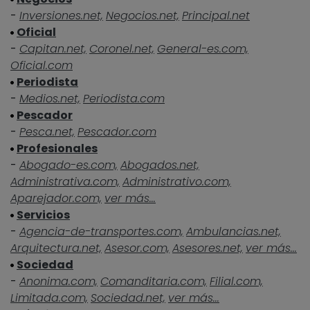
-
Inversiones.net,
Negocios.net,
Principal.net
Oficial
-
Capitan.net,
Coronel.net,
General-es.com,
Oficial.com
Periodista
-
Medios.net,
Periodista.com
Pescador
-
Pesca.net,
Pescador.com
Profesionales
-
Abogado-es.com,
Abogados.net,
Administrativa.com,
Administrativo.com,
Aparejador.com,
ver más...
Servicios
-
Agencia-de-transportes.com,
Ambulancias.net,
Arquitectura.net,
Asesor.com,
Asesores.net,
ver más...
Sociedad
-
Anonima.com,
Comanditaria.com,
Filial.com,
Limitada.com,
Sociedad.net,
ver más...