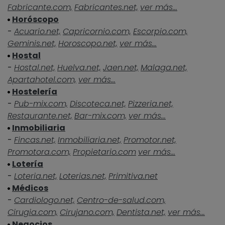
Fabricante.com,
Fabricantes.net,
ver más...
Horóscopo
-
Acuario.net,
Capricornio.com,
Escorpio.com,
Geminis.net,
Horoscopo.net,
ver más...
Hostal
-
Hostal.net,
Huelva.net,
Jaen.net,
Malaga.net,
Apartahotel.com,
ver más...
Hostelería
-
Pub-mix.com,
Discoteca.net,
Pizzeria.net,
Restaurante.net,
Bar-mix.com,
ver más...
Inmobiliaria
-
Fincas.net,
Inmobiliaria.net,
Promotor.net,
Promotora.com,
Propietario.com
ver más...
Lotería
-
Loteria.net,
Loterias.net,
Primitiva.net
Médicos
-
Cardiologo.net,
Centro-de-salud.com,
Cirugia.com,
Cirujano.com,
Dentista.net,
ver más...
Negocios