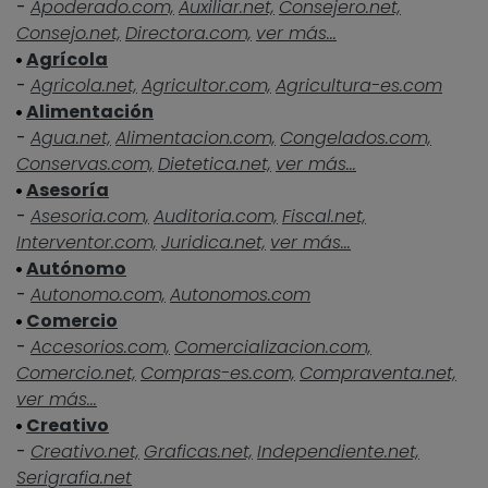
-
Apoderado.com,
Auxiliar.net,
Consejero.net,
Consejo.net,
Directora.com,
ver más...
Agrícola
-
Agricola.net,
Agricultor.com,
Agricultura-es.com
Alimentación
-
Agua.net,
Alimentacion.com,
Congelados.com,
Conservas.com,
Dietetica.net,
ver más...
Asesoría
-
Asesoria.com,
Auditoria.com,
Fiscal.net,
Interventor.com,
Juridica.net,
ver más...
Autónomo
-
Autonomo.com,
Autonomos.com
Comercio
-
Accesorios.com,
Comercializacion.com,
Comercio.net,
Compras-es.com,
Compraventa.net,
ver más...
Creativo
-
Creativo.net,
Graficas.net,
Independiente.net,
Serigrafia.net