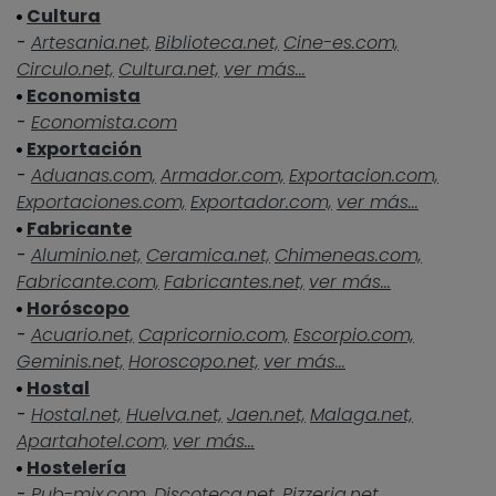
Cultura
-
Artesania.net,
Biblioteca.net,
Cine-es.com,
Circulo.net,
Cultura.net,
ver más...
Economista
-
Economista.com
Exportación
-
Aduanas.com,
Armador.com,
Exportacion.com,
Exportaciones.com,
Exportador.com,
ver más...
Fabricante
-
Aluminio.net,
Ceramica.net,
Chimeneas.com,
Fabricante.com,
Fabricantes.net,
ver más...
Horóscopo
-
Acuario.net,
Capricornio.com,
Escorpio.com,
Geminis.net,
Horoscopo.net,
ver más...
Hostal
-
Hostal.net,
Huelva.net,
Jaen.net,
Malaga.net,
Apartahotel.com,
ver más...
Hostelería
-
Pub-mix.com,
Discoteca.net,
Pizzeria.net,