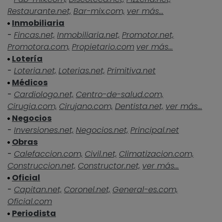
Restaurante.net,
Bar-mix.com,
ver más...
Inmobiliaria
-
Fincas.net,
Inmobiliaria.net,
Promotor.net,
Promotora.com,
Propietario.com
ver más...
Lotería
-
Loteria.net,
Loterias.net,
Primitiva.net
Médicos
-
Cardiologo.net,
Centro-de-salud.com,
Cirugia.com,
Cirujano.com,
Dentista.net,
ver más...
Negocios
-
Inversiones.net,
Negocios.net,
Principal.net
Obras
-
Calefaccion.com,
Civil.net,
Climatizacion.com,
Construccion.net,
Constructor.net,
ver más...
Oficial
-
Capitan.net,
Coronel.net,
General-es.com,
Oficial.com
Periodista